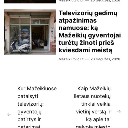
Mazeikiutvic.lt
23 Gegužės, 2026
Televizorių gedimų
atpažinimas
namuose: ką
Mažeikių gyventojai
turėtų žinoti prieš
kviesdami meistą
Mazeikiutvic.lt
23 Gegužės, 2026
Navigacija
Kur Mažeikiuose
Kaip Mažeikių
tarp
pataisyti
lietaus nuotekų
televizorių:
tinklai veikia
įrašų
gyventojų
vietinį verslą ir
Ne
Previous
patirtys ir
ką apie tai
pos
post:
patarimai
galvoja miesto