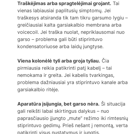
Traškėjimas arba spragtelėjimai grojant.
Tai
vienas labiausiai paplitusių simptomų. Jei
traškesys atsiranda tik tam tikru garsumo lygiu –
greičiausiai kalta garsiakalbio membrana arba
voicecoil. Jei traška nuolat, nepriklausomai nuo
garso – problema gali būti stiprintuvo
kondensatoriuose arba laidų jungtyse.
Viena kolonėlė tyli arba groja tyliau.
Čia
pirmiausia reikia patikrinti patį kabelį – tai
nemokama ir greita. Jei kabelis tvarkingas,
problema dažniausiai yra stiprintuvo kanale arba
garsiakalbio ritėje.
Aparatūra įsijungia, bet garso nėra.
Ši situacija
gali reikšti labai skirtingus dalykus – nuo
paprasčiausio įjungto „mute” režimo iki rimtesnių
stiprintuvo gedimų. Prieš nešant į remontą, verta
patikrinti visus nustatymus ir jungtis.