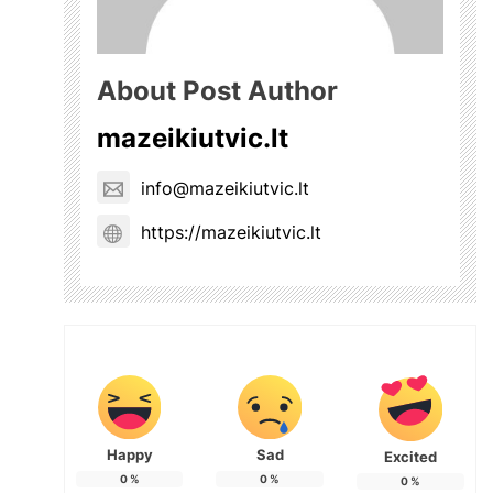
About Post Author
mazeikiutvic.lt
info@mazeikiutvic.lt
https://mazeikiutvic.lt
Happy
Sad
Excited
0
%
0
%
0
%