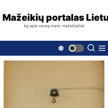
Skip
to
the
Mažeikių portalas Liet
content
Ką apie verslą mano mažeikiečiai