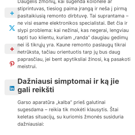
Daugelis žmonių, kai sugenda kolonėlė ar
stiprintuvas, tiesiog paima įrangą ir neša į pirmą
pasitaikiusią remonto dirbtuvę. Tai suprantama –
ne visi esame elektronikos specialistai. Bet čia ir
slypi problema: kai nežinai, kas negerai, lengviau
tapti tuo klientu, kuriam „randa” daugiau gedimų
nei iš tikrųjų yra. Kaune remonto paslaugų tikrai
netrūksta, tačiau orientuotis tarp jų bus daug
paprasčiau, jei bent apytiksliai žinosi, ką pasakoti
meistrui.
Dažniausi simptomai ir ką jie
gali reikšti
Garso aparatūra „kalba” prieš galutinai
sugesdama – reikia tik mokėti klausytis. Štai
keletas situacijų, su kuriomis žmonės susiduria
dažniausiai: