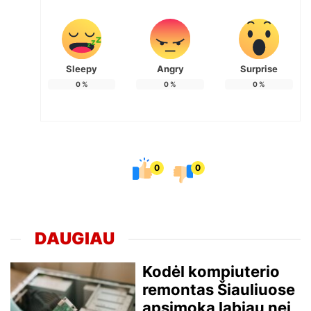
Sleepy
Angry
Surprise
0
%
0
%
0
%
0
0
DAUGIAU
Kodėl kompiuterio
remontas Šiauliuose
apsimoka labiau nei