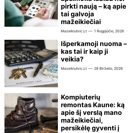
pirkti naują – ką apie
tai galvoja
mažeikiečiai
Mazeikiutvic.lt
1 Rugpjūčio, 2026
Išperkamoji nuoma –
kas tai ir kaip ji
veikia?
Mazeikiutvic.lt
28 Birželio, 2026
Kompiuterių
remontas Kaune: ką
apie šį verslą mano
mažeikiečiai,
persikėlę gyventi į