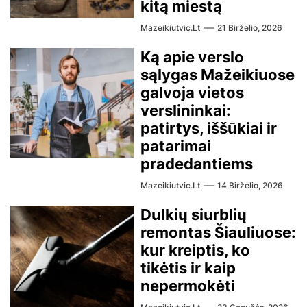
kitą miestą
Mazeikiutvic.lt
21 Birželio, 2026
Ką apie verslo
sąlygas Mažeikiuose
galvoja vietos
verslininkai:
patirtys, iššūkiai ir
patarimai
pradedantiems
Mazeikiutvic.lt
14 Birželio, 2026
Dulkių siurblių
remontas Šiauliuose:
kur kreiptis, ko
tikėtis ir kaip
nepermokėti