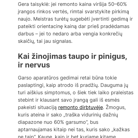
Gera taisyklė: jei remonto kaina viršija 50–60%
įrangos rinkos vertės, rimtai svarstykite pirkimą
naujo. Meistras turėtų sugebėti įvertinti gedimą ir
pateikti orientacinę kainą dar prieš pradėdamas
darbus – jei to nedaro arba vengia konkrečių
skaičių, tai jau signalas.
Kai žinojimas taupo ir pinigus,
ir nervus
Garso aparatūros gedimai retai būna tokie
paslaptingi, kaip atrodo iš pradžių. Dauguma jų
turi aiškius simptomus, o šiek tiek laiko praleistas
stebint ir klausant savo įrangą gali iš esmės
pakeisti situaciją
remonto dirbtuvėje
. Žmogus,
kuris ateina ir sako „traška vidurinių dažnių
diapazone nuo 60% garsumo”, bus
aptarnaujamas kitaip nei tas, kuris sako „kažkas
ne taip”. Kaune, kaip ir bet kuriame kitame