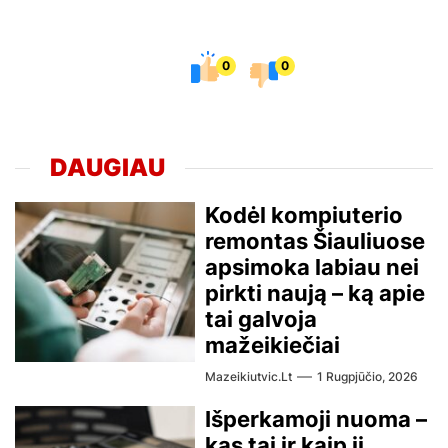
0
0
DAUGIAU
Kodėl kompiuterio
remontas Šiauliuose
apsimoka labiau nei
pirkti naują – ką apie
tai galvoja
mažeikiečiai
Mazeikiutvic.lt
1 Rugpjūčio, 2026
Išperkamoji nuoma –
kas tai ir kaip ji