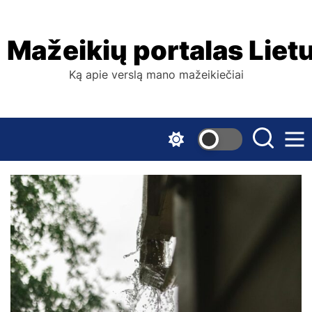
Skip
to
the
Mažeikių portalas Liet
content
Ką apie verslą mano mažeikiečiai