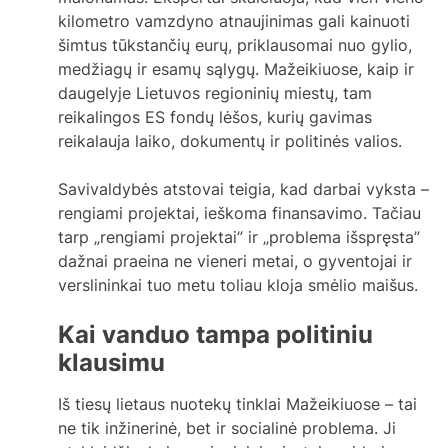
kilometro vamzdyno atnaujinimas gali kainuoti
šimtus tūkstančių eurų, priklausomai nuo gylio,
medžiagų ir esamų sąlygų. Mažeikiuose, kaip ir
daugelyje Lietuvos regioninių miestų, tam
reikalingos ES fondų lėšos, kurių gavimas
reikalauja laiko, dokumentų ir politinės valios.
Savivaldybės atstovai teigia, kad darbai vyksta –
rengiami projektai, ieškoma finansavimo. Tačiau
tarp „rengiami projektai” ir „problema išspręsta”
dažnai praeina ne vieneri metai, o gyventojai ir
verslininkai tuo metu toliau kloja smėlio maišus.
Kai vanduo tampa politiniu
klausimu
Iš tiesų lietaus nuotekų tinklai Mažeikiuose – tai
ne tik inžinerinė, bet ir socialinė problema. Ji