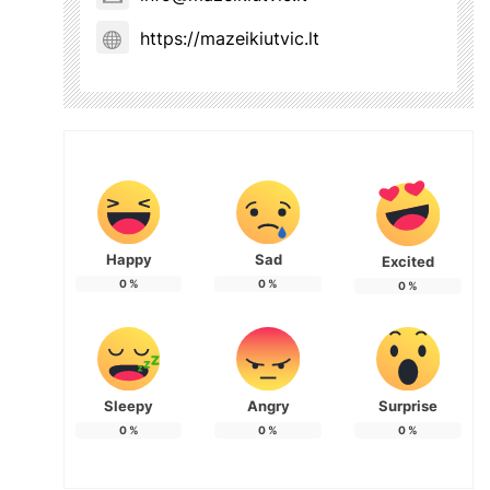
https://mazeikiutvic.lt
Happy
Sad
Excited
0
%
0
%
0
%
Sleepy
Angry
Surprise
0
%
0
%
0
%