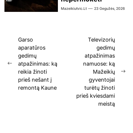
Mazeikiutvic.lt
23 Gegužės, 2026
Navigacija
Garso
Televizorių
tarp
aparatūros
gedimų
gedimų
atpažinimas
įrašų
atpažinimas: ką
namuose: ką
Previous
reikia žinoti
Mažeikių
post:
Ne
prieš nešant į
gyventojai
pos
remontą Kaune
turėtų žinoti
prieš kviesdami
meistą