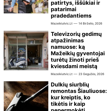
patirtys, iššūkiai ir
patarimai
pradedantiems
Mazeikiutvic.lt
14 Birželio, 2026
Televizorių gedimų
atpažinimas
namuose: ką
Mažeikių gyventojai
turėtų žinoti prieš
kviesdami meistą
Mazeikiutvic.lt
23 Gegužės, 2026
Dulkių siurblių
remontas Šiauliuose:
kur kreiptis, ko
tikėtis ir kaip
nepermokėti