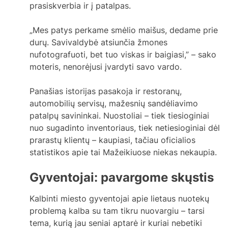
prasiskverbia ir į patalpas.
„Mes patys perkame smėlio maišus, dedame prie
durų. Savivaldybė atsiunčia žmones
nufotografuoti, bet tuo viskas ir baigiasi,” – sako
moteris, nenorėjusi įvardyti savo vardo.
Panašias istorijas pasakoja ir restoranų,
automobilių servisų, mažesnių sandėliavimo
patalpų savininkai. Nuostoliai – tiek tiesioginiai
nuo sugadinto inventoriaus, tiek netiesioginiai dėl
prarastų klientų – kaupiasi, tačiau oficialios
statistikos apie tai Mažeikiuose niekas nekaupia.
Gyventojai: pavargome skųstis
Kalbinti miesto gyventojai apie lietaus nuotekų
problemą kalba su tam tikru nuovargiu – tarsi
tema, kurią jau seniai aptarė ir kuriai nebetiki