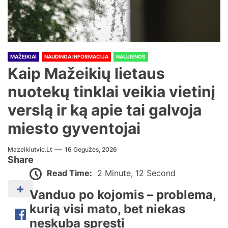
MAŽEIKIAI
NAUDINGA INFORMACIJA
NAUJIENOS
Kaip Mažeikių lietaus
nuotekų tinklai veikia vietinį
verslą ir ką apie tai galvoja
miesto gyventojai
Mazeikiutvic.lt
16 Gegužės, 2026
Share
Read Time:
2 Minute, 12 Second
Vanduo po kojomis – problema,
kurią visi mato, bet niekas
neskuba spręsti