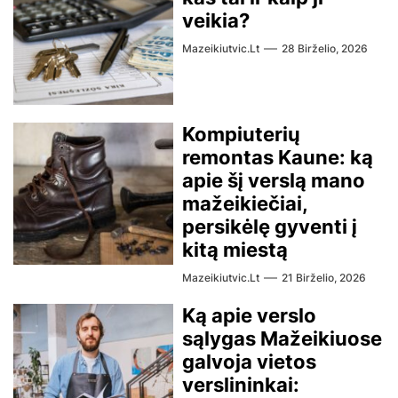
veikia?
Mazeikiutvic.lt
28 Birželio, 2026
Kompiuterių
remontas Kaune: ką
apie šį verslą mano
mažeikiečiai,
persikėlę gyventi į
kitą miestą
Mazeikiutvic.lt
21 Birželio, 2026
Ką apie verslo
sąlygas Mažeikiuose
galvoja vietos
verslininkai: