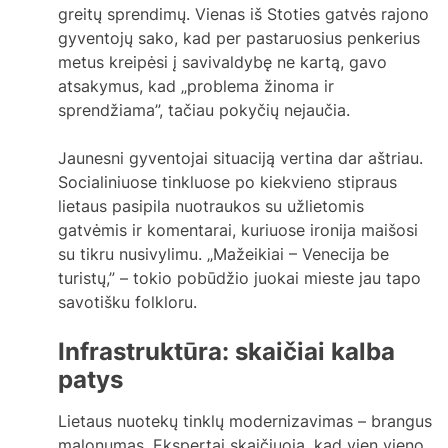
greitų sprendimų. Vienas iš Stoties gatvės rajono
gyventojų sako, kad per pastaruosius penkerius
metus kreipėsi į savivaldybę ne kartą, gavo
atsakymus, kad „problema žinoma ir
sprendžiama”, tačiau pokyčių nejaučia.
Jaunesni gyventojai situaciją vertina dar aštriau.
Socialiniuose tinkluose po kiekvieno stipraus
lietaus pasipila nuotraukos su užlietomis
gatvėmis ir komentarai, kuriuose ironija maišosi
su tikru nusivylimu. „Mažeikiai – Venecija be
turistų,” – tokio pobūdžio juokai mieste jau tapo
savotišku folkloru.
Infrastruktūra: skaičiai kalba
patys
Lietaus nuotekų tinklų modernizavimas – brangus
malonumas. Ekspertai skaičiuoja, kad vien vieno