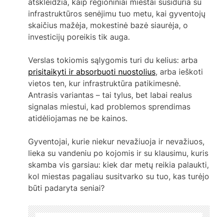
atskleidžia, kaip regioniniai miestai susiduria su
infrastruktūros senėjimu tuo metu, kai gyventojų
skaičius mažėja, mokestinė bazė siaurėja, o
investicijų poreikis tik auga.
Verslas tokiomis sąlygomis turi du kelius: arba
prisitaikyti ir absorbuoti nuostolius
, arba ieškoti
vietos ten, kur infrastruktūra patikimesnė.
Antrasis variantas – tai tylus, bet labai realus
signalas miestui, kad problemos sprendimas
atidėliojamas ne be kainos.
Gyventojai, kurie niekur nevažiuoja ir nevažiuos,
lieka su vandeniu po kojomis ir su klausimu, kuris
skamba vis garsiau: kiek dar metų reikia palaukti,
kol miestas pagaliau susitvarko su tuo, kas turėjo
būti padaryta seniai?