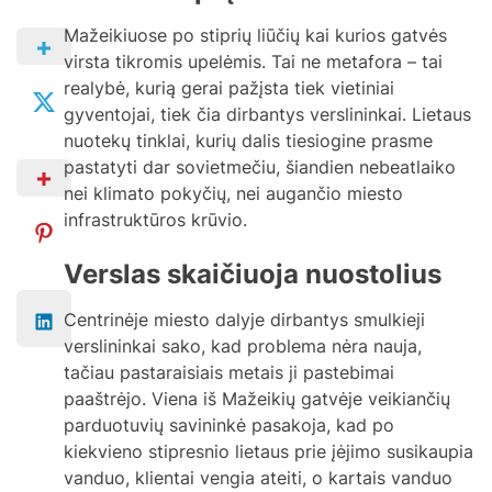
Mažeikiuose po stiprių liūčių kai kurios gatvės
virsta tikromis upelėmis. Tai ne metafora – tai
realybė, kurią gerai pažįsta tiek vietiniai
gyventojai, tiek čia dirbantys verslininkai. Lietaus
nuotekų tinklai, kurių dalis tiesiogine prasme
pastatyti dar sovietmečiu, šiandien nebeatlaiko
nei klimato pokyčių, nei augančio miesto
infrastruktūros krūvio.
Verslas skaičiuoja nuostolius
Centrinėje miesto dalyje dirbantys smulkieji
verslininkai sako, kad problema nėra nauja,
tačiau pastaraisiais metais ji pastebimai
paaštrėjo. Viena iš Mažeikių gatvėje veikiančių
parduotuvių savininkė pasakoja, kad po
kiekvieno stipresnio lietaus prie įėjimo susikaupia
vanduo, klientai vengia ateiti, o kartais vanduo