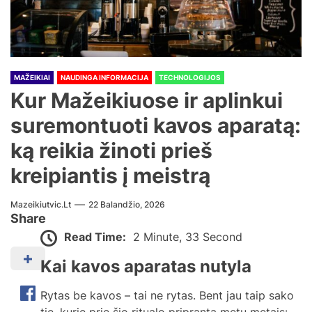
MAŽEIKIAI
NAUDINGA INFORMACIJA
TECHNOLOGIJOS
Kur Mažeikiuose ir aplinkui
suremontuoti kavos aparatą:
ką reikia žinoti prieš
kreipiantis į meistrą
Mazeikiutvic.lt
22 Balandžio, 2026
Share
Read Time:
2 Minute, 33 Second
Kai kavos aparatas nutyla
Rytas be kavos – tai ne rytas. Bent jau taip sako