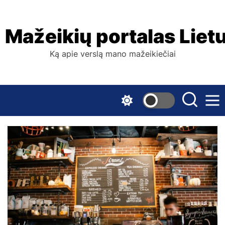
Skip
to
the
Mažeikių portalas Liet
content
Ką apie verslą mano mažeikiečiai