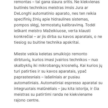
remontas – tai gana siaura sritis. Ne kiekvienas
buitinės technikos meistras imsis Jura ar
DeLonghi automatinio aparato, nes ten reikia
specifinių žinių apie hidraulines sistemas,
pompos slėgį, termostatų kalibravimą. Todėl
ieškant meistro Mažeikiuose, verta klausti
konkrečiai – ar jis dirba su kavos aparatais, o ne
tiesiog su buitine technika apskritai.
Mieste veikia keletas smulkiojo remonto
dirbtuvių, kurios imasi įvairios technikos – nuo
skalbyklių iki mikrobangų krosnelių. Kai kurios jų
turi patirties ir su kavos aparatais, ypač
paprastesniais – lašeliniais ar pusiau
automatiniais. Automatiniai espresso aparatai su
integruotais malūnėliais – jau kita istorija, ir čia
meistras su patirtimi randa ne kiekviename
rajono centre.