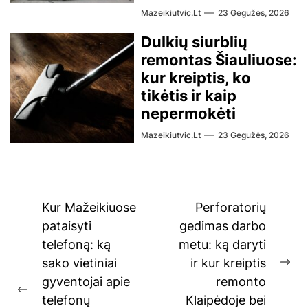
Mazeikiutvic.lt
23 Gegužės, 2026
Dulkių siurblių
remontas Šiauliuose:
kur kreiptis, ko
tikėtis ir kaip
nepermokėti
Mazeikiutvic.lt
23 Gegužės, 2026
Navigacija
Kur Mažeikiuose
Perforatorių
tarp
pataisyti
gedimas darbo
telefoną: ką
metu: ką daryti
įrašų
sako vietiniai
ir kur kreiptis
Ne
gyventojai apie
remonto
pos
Previous
telefonų
Klaipėdoje bei