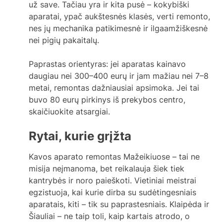
už save. Tačiau yra ir kita pusė – kokybiški
aparatai, ypač aukštesnės klasės, verti remonto,
nes jų mechanika patikimesnė ir ilgaamžiškesnė
nei pigių pakaitalų.
Paprastas orientyras: jei aparatas kainavo
daugiau nei 300–400 eurų ir jam mažiau nei 7–8
metai, remontas dažniausiai apsimoka. Jei tai
buvo 80 eurų pirkinys iš prekybos centro,
skaičiuokite atsargiai.
Rytai, kurie grįžta
Kavos aparato remontas Mažeikiuose – tai ne
misija neįmanoma, bet reikalauja šiek tiek
kantrybės ir noro paieškoti. Vietiniai meistrai
egzistuoja, kai kurie dirba su sudėtingesniais
aparatais, kiti – tik su paprastesniais. Klaipėda ir
Šiauliai – ne taip toli, kaip kartais atrodo, o