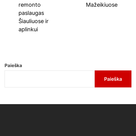
post:
remonto
Mažeikiuose
paslaugas
Šiauliuose ir
aplinkui
Paieška
Paieška