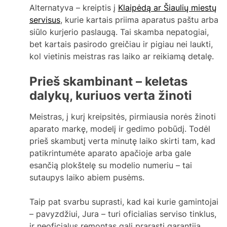
Alternatyva – kreiptis į
Klaipėdą ar Šiaulių miestų
servisus
, kurie kartais priima aparatus paštu arba
siūlo kurjerio paslaugą. Tai skamba nepatogiai,
bet kartais pasirodo greičiau ir pigiau nei laukti,
kol vietinis meistras ras laiko ar reikiamą detalę.
Prieš skambinant – keletas
dalykų, kuriuos verta žinoti
Meistras, į kurį kreipsitės, pirmiausia norės žinoti
aparato markę, modelį ir gedimo pobūdį. Todėl
prieš skambutį verta minutę laiko skirti tam, kad
patikrintumėte aparato apačioje arba gale
esančią plokštelę su modelio numeriu – tai
sutaupys laiko abiem pusėms.
Taip pat svarbu suprasti, kad kai kurie gamintojai
– pavyzdžiui, Jura – turi oficialias serviso tinklus,
ir neoficialus remontas gali prarasti garantiją