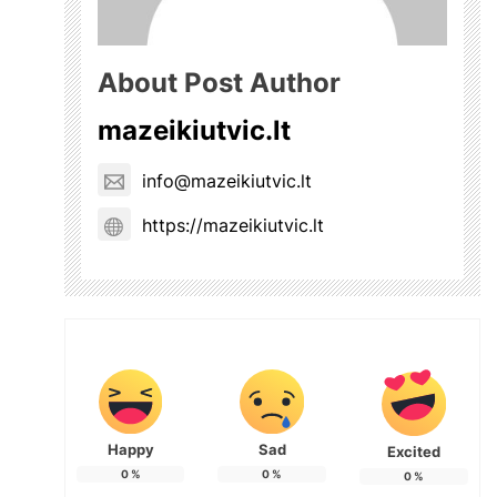
About Post Author
mazeikiutvic.lt
info@mazeikiutvic.lt
https://mazeikiutvic.lt
Happy
Sad
Excited
0
%
0
%
0
%