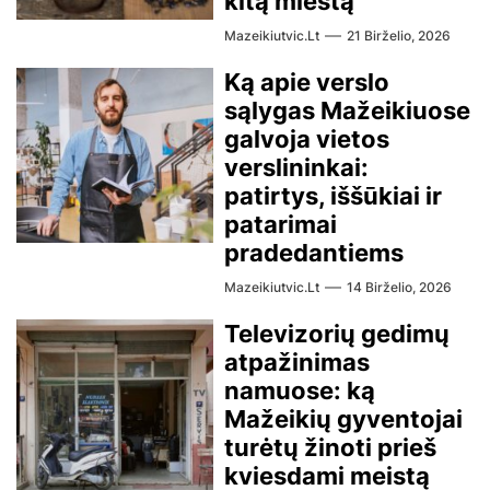
kitą miestą
Mazeikiutvic.lt
21 Birželio, 2026
Ką apie verslo
sąlygas Mažeikiuose
galvoja vietos
verslininkai:
patirtys, iššūkiai ir
patarimai
pradedantiems
Mazeikiutvic.lt
14 Birželio, 2026
Televizorių gedimų
atpažinimas
namuose: ką
Mažeikių gyventojai
turėtų žinoti prieš
kviesdami meistą