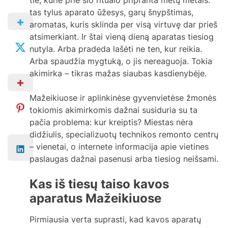
tie, kurie prie šio ritualo pripranta metų metais:
tas tylus aparato ūžesys, garų šnypštimas,
aromatas, kuris sklinda per visą virtuvę dar prieš
atsimerkiant. Ir štai vieną dieną aparatas tiesiog
nutyla. Arba pradeda lašėti ne ten, kur reikia.
Arba spaudžia mygtuką, o jis nereaguoja. Tokia
akimirka – tikras mažas siaubas kasdienybėje.
Mažeikiuose ir aplinkinėse gyvenvietėse žmonės
tokiomis akimirkomis dažnai susiduria su ta
pačia problema: kur kreiptis? Miestas nėra
didžiulis, specializuotų technikos remonto centrų
– vienetai, o internete informacija apie vietines
paslaugas dažnai pasenusi arba tiesiog neišsami.
Kas iš tiesų taiso kavos
aparatus Mažeikiuose
Pirmiausia verta suprasti, kad kavos aparatų