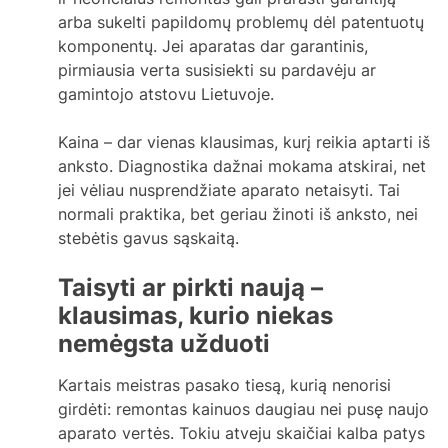
arba sukelti papildomų problemų dėl patentuotų
komponentų. Jei aparatas dar garantinis,
pirmiausia verta susisiekti su pardavėju ar
gamintojo atstovu Lietuvoje.
Kaina – dar vienas klausimas, kurį reikia aptarti iš
anksto. Diagnostika dažnai mokama atskirai, net
jei vėliau nusprendžiate aparato netaisyti. Tai
normali praktika, bet geriau žinoti iš anksto, nei
stebėtis gavus sąskaitą.
Taisyti ar pirkti naują –
klausimas, kurio niekas
nemėgsta užduoti
Kartais meistras pasako tiesą, kurią nenorisi
girdėti: remontas kainuos daugiau nei pusę naujo
aparato vertės. Tokiu atveju skaičiai kalba patys