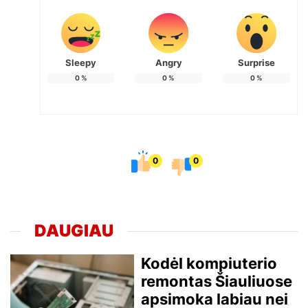
Sleepy
Angry
Surprise
0
%
0
%
0
%
0
0
DAUGIAU
Kodėl kompiuterio
remontas Šiauliuose
apsimoka labiau nei