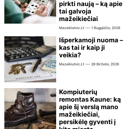
pirkti naują – ką apie
tai galvoja
mažeikiečiai
Mazeikiutvic.lt
1 Rugpjūčio, 2026
Išperkamoji nuoma –
kas tai ir kaip ji
veikia?
Mazeikiutvic.lt
28 Birželio, 2026
Kompiuterių
remontas Kaune: ką
apie šį verslą mano
mažeikiečiai,
persikėlę gyventi į