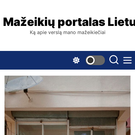
Skip
to
the
Mažeikių portalas Liet
content
Ką apie verslą mano mažeikiečiai