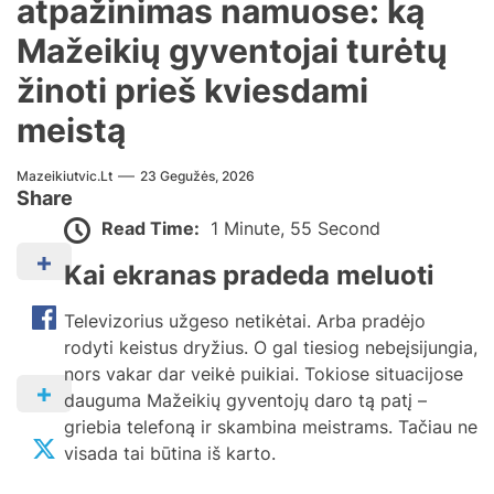
atpažinimas namuose: ką
Mažeikių gyventojai turėtų
žinoti prieš kviesdami
meistą
Mazeikiutvic.lt
23 Gegužės, 2026
Share
Read Time:
1 Minute, 55 Second
Kai ekranas pradeda meluoti
Televizorius užgeso netikėtai. Arba pradėjo
rodyti keistus dryžius. O gal tiesiog nebeįsijungia,
nors vakar dar veikė puikiai. Tokiose situacijose
dauguma Mažeikių gyventojų daro tą patį –
griebia telefoną ir skambina meistrams. Tačiau ne
visada tai būtina iš karto.