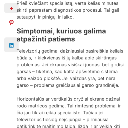
Prieš kviečiant specialistą, verta kelias minutes
skirti paprastam diagnostikos procesui. Tai gali
sutaupyti ir pinigų, ir laiko.
Simptomai, kuriuos galima
atpažinti patiems
Televizorių gedimai dažniausiai pasireiškia keliais
būdais, ir kiekvienas iš jų kalba apie skirtingas
problemas. Jei ekranas visiškai juodas, bet girdisi
garsas – tikėtina, kad kalta apšvietimo sistema
arba vaizdo plokštė. Jei vaizdas yra, bet nėra
garso – problema greičiausiai garso grandinėje.
Horizontalūs ar vertikalūs dryžiai ekrane dažnai
rodo matricos gedimą. Tai rimtesnė problema, ir
čia jau tikrai reikia specialisto. Tačiau jei
televizorius tiesiog neįsijungia – pirmiausia
patikrinkite maitinimo laidą, lizdą ir ar veikia kiti