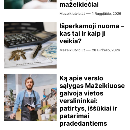
mažeikiečiai
Mazeikiutvic.lt
1 Rugpjūčio, 2026
Išperkamoji nuoma –
kas tai ir kaip ji
veikia?
Mazeikiutvic.lt
28 Birželio, 2026
Ką apie verslo
sąlygas Mažeikiuose
galvoja vietos
verslininkai:
patirtys, iššūkiai ir
patarimai
pradedantiems