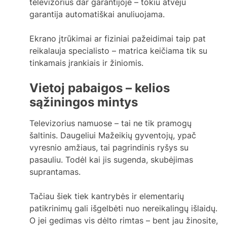
televizorius dar garantijoje – tokiu atveju
garantija automatiškai anuliuojama.
Ekrano įtrūkimai ar fiziniai pažeidimai taip pat
reikalauja specialisto – matrica keičiama tik su
tinkamais įrankiais ir žiniomis.
Vietoj pabaigos – kelios
sąžiningos mintys
Televizorius namuose – tai ne tik pramogų
šaltinis. Daugeliui Mažeikių gyventojų, ypač
vyresnio amžiaus, tai pagrindinis ryšys su
pasauliu. Todėl kai jis sugenda, skubėjimas
suprantamas.
Tačiau šiek tiek kantrybės ir elementarių
patikrinimų gali išgelbėti nuo nereikalingų išlaidų.
O jei gedimas vis dėlto rimtas – bent jau žinosite,