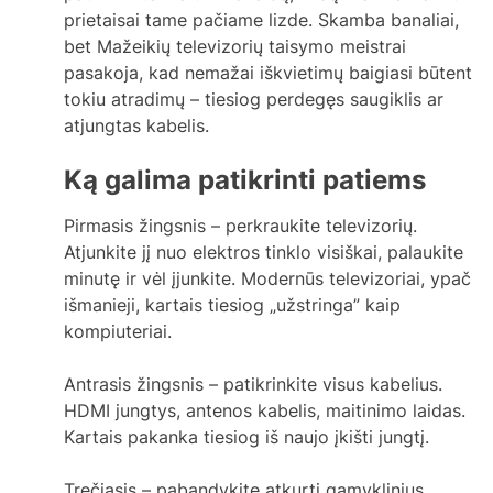
prietaisai tame pačiame lizde. Skamba banaliai,
bet Mažeikių televizorių taisymo meistrai
pasakoja, kad nemažai iškvietimų baigiasi būtent
tokiu atradimų – tiesiog perdegęs saugiklis ar
atjungtas kabelis.
Ką galima patikrinti patiems
Pirmasis žingsnis – perkraukite televizorių.
Atjunkite jį nuo elektros tinklo visiškai, palaukite
minutę ir vėl įjunkite. Modernūs televizoriai, ypač
išmanieji, kartais tiesiog „užstringa” kaip
kompiuteriai.
Antrasis žingsnis – patikrinkite visus kabelius.
HDMI jungtys, antenos kabelis, maitinimo laidas.
Kartais pakanka tiesiog iš naujo įkišti jungtį.
Trečiasis – pabandykite atkurti gamyklinius