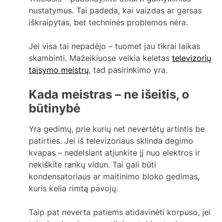
nustatymus. Tai padeda, kai vaizdas ar garsas
iškraipytas, bet techninės problemos nėra.
Jei visa tai nepadėjo – tuomet jau tikrai laikas
skambinti. Mažeikiuose veikia keletas
televizorių
taisymo meistrų
, tad pasirinkimo yra.
Kada meistras – ne išeitis, o
būtinybė
Yra gedimų, prie kurių net nevertėtų artintis be
patirties. Jei iš televizoriaus sklinda degimo
kvapas – nedelsiant atjunkite jį nuo elektros ir
nekiškite rankų vidun. Tai gali būti
kondensatoriaus ar maitinimo bloko gedimas,
kuris kelia rimtą pavojų.
Taip pat neverta patiems atidavinėti korpuso, jei