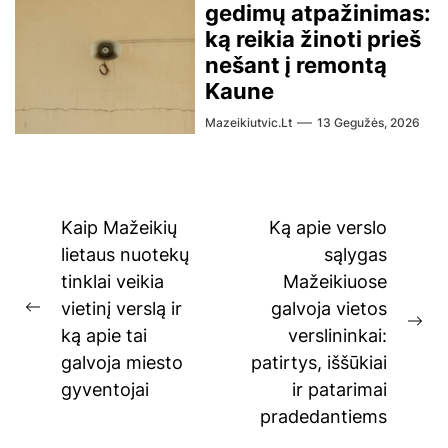
gedimų atpažinimas:
ką reikia žinoti prieš
nešant į remontą
Kaune
Mazeikiutvic.lt
13 Gegužės, 2026
Navigacija
Kaip Mažeikių
Ką apie verslo
tarp
lietaus nuotekų
sąlygas
tinklai veikia
Mažeikiuose
įrašų
vietinį verslą ir
galvoja vietos
Previous
Ne
ką apie tai
verslininkai:
post:
pos
galvoja miesto
patirtys, iššūkiai
gyventojai
ir patarimai
pradedantiems