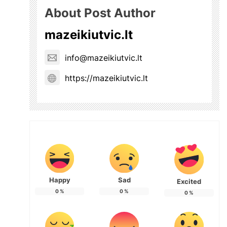
About Post Author
mazeikiutvic.lt
info@mazeikiutvic.lt
https://mazeikiutvic.lt
Happy
Sad
Excited
0
%
0
%
0
%