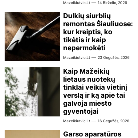
Mazeikiutvic.lt
14 Birželio, 2026
Dulkių siurblių
remontas Šiauliuose:
kur kreiptis, ko
tikėtis ir kaip
nepermokėti
Mazeikiutvic.lt
23 Gegužės, 2026
Kaip Mažeikių
lietaus nuotekų
tinklai veikia vietinį
verslą ir ką apie tai
galvoja miesto
gyventojai
Mazeikiutvic.lt
16 Gegužės, 2026
Garso aparatūros