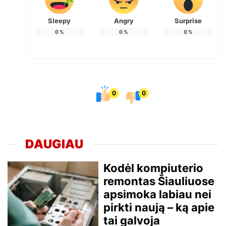
Sleepy
Angry
Surprise
0
%
0
%
0
%
0
0
DAUGIAU
Kodėl kompiuterio
remontas Šiauliuose
apsimoka labiau nei
pirkti naują – ką apie
tai galvoja