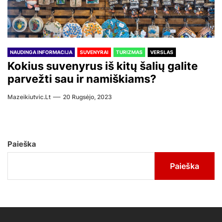
NAUDINGA INFORMACIJA
SUVENYRAI
TURIZMAS
VERSLAS
Kokius suvenyrus iš kitų šalių galite
parvežti sau ir namiškiams?
Mazeikiutvic.lt
20 Rugsėjo, 2023
Paieška
Paieška