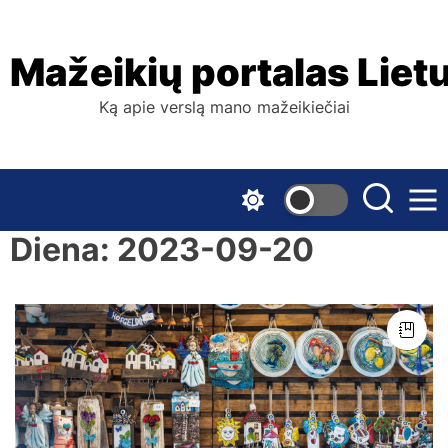
Skip
to
the
Mažeikių portalas Liet
content
Ką apie verslą mano mažeikiečiai
Diena:
2023-09-20