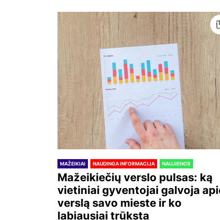
MAŽEIKIAI
NAUDINGA INFORMACIJA
NAUJIENOS
Mažeikiečių verslo pulsas: ką
vietiniai gyventojai galvoja api
verslą savo mieste ir ko
labiausiai trūksta