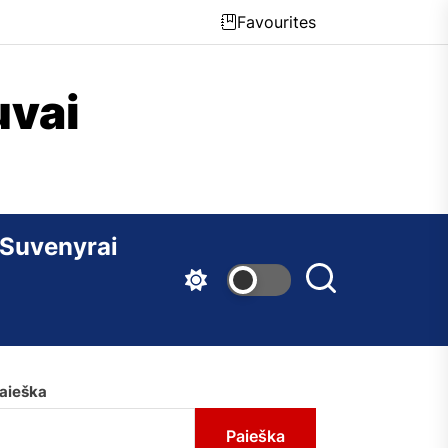
Favourites
uvai
Suvenyrai
aieška
Paieška