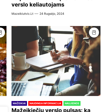
verslo keliautojams
Mazeikiutvic.lt
24 Rugsėjo, 2024
MAŽEIKIAI
NAUDINGA INFORMACIJA
NAUJIENOS
nį
Mažeikiečių verslo pulsas: ką