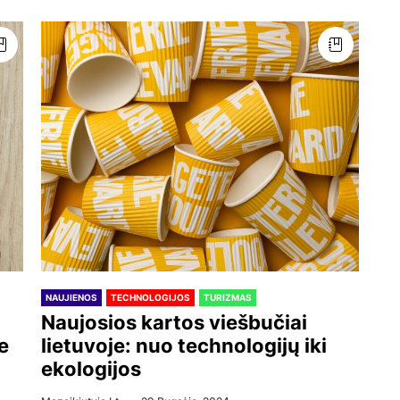
NAUJIENOS
TECHNOLOGIJOS
TURIZMAS
Naujosios kartos viešbučiai
e
lietuvoje: nuo technologijų iki
ekologijos