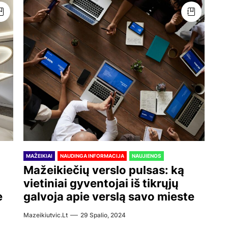
MAŽEIKIAI
NAUDINGA INFORMACIJA
NAUJIENOS
Mažeikiečių verslo pulsas: ką
vietiniai gyventojai iš tikrųjų
e
galvoja apie verslą savo mieste
Mazeikiutvic.lt
29 Spalio, 2024