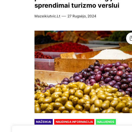
sprendimai turizmo verslui
Mazeikiutvic.lt
27 Rugsėjo, 2024
MAŽEIKIAI
NAUDINGA INFORMACIJA
NAUJIENOS
Kaip mažeikiečiai vertina vieti