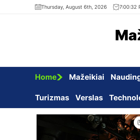
Skip
Thursday, August 6th, 2026
7:00:33
to
the
content
Maž
Home
Mažeikiai
Nauding
Turizmas
Verslas
Technol