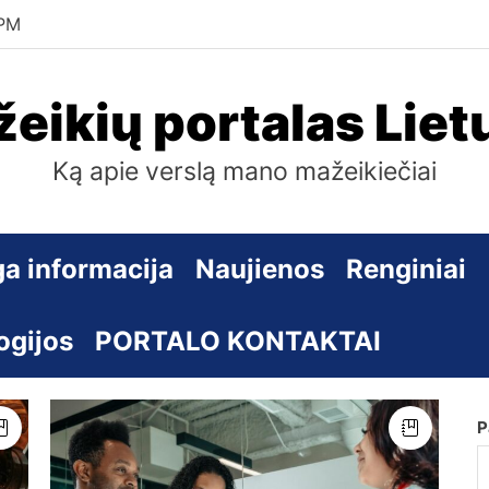
 PM
eikių portalas Liet
Ką apie verslą mano mažeikiečiai
a informacija
Naujienos
Renginiai
ogijos
PORTALO KONTAKTAI
P