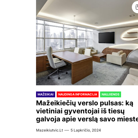
MAŽEIKIAI
NAUDINGA INFORMACIJA
NAUJIENOS
Mažeikiečių verslo pulsas: ką
vietiniai gyventojai iš tiesų
galvoja apie verslą savo miest
Mazeikiutvic.lt
5 Lapkričio, 2024