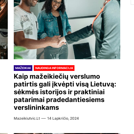
MAŽEIKIAI
NAUDINGA INFORMACIJA
Kaip mažeikiečių verslumo
patirtis gali įkvėpti visą Lietuvą:
sėkmės istorijos ir praktiniai
patarimai pradedantiesiems
verslininkams
Mazeikiutvic.lt
14 Lapkričio, 2024