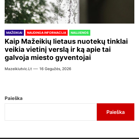
MAŽEIKIAI
NAUDINGA INFORMACIJA
NAUJIENOS
Kaip Mažeikių lietaus nuotekų tinklai
veikia vietinį verslą ir ką apie tai
galvoja miesto gyventojai
Mazeikiutvic.lt
16 Gegužės, 2026
Paieška
Paieška