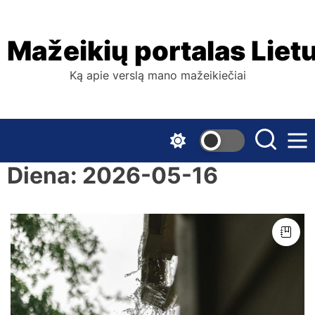
Skip
to
the
Mažeikių portalas Liet
content
Ką apie verslą mano mažeikiečiai
Diena:
2026-05-16