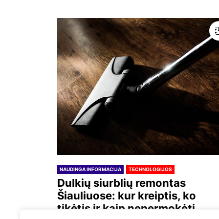
NAUDINGA INFORMACIJA
TECHNOLOGIJOS
Dulkių siurblių remontas
Šiauliuose: kur kreiptis, ko
tikėtis ir kaip nepermokėti