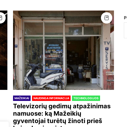
P
MAŽEIKIAI
NAUDINGA INFORMACIJA
TECHNOLOGIJOS
Televizorių gedimų atpažinimas
namuose: ką Mažeikių
gyventojai turėtų žinoti prieš