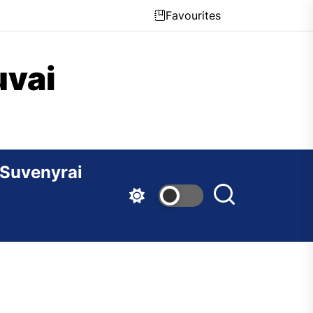
Favourites
uvai
Suvenyrai