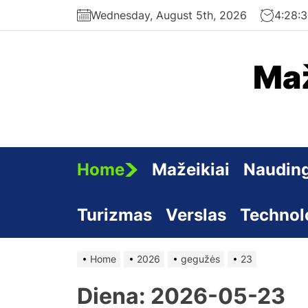
Skip
Wednesday, August 5th, 2026
4:28:
to
the
content
Maž
Home
Mažeikiai
Nauding
Turizmas
Verslas
Technol
Home
2026
gegužės
23
Diena:
2026-05-23