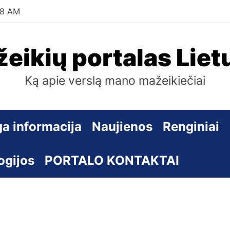
39 AM
eikių portalas Liet
Ką apie verslą mano mažeikiečiai
a informacija
Naujienos
Renginiai
ogijos
PORTALO KONTAKTAI