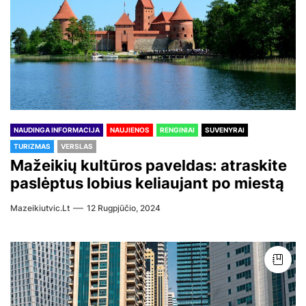
NAUDINGA INFORMACIJA
NAUJIENOS
RENGINIAI
SUVENYRAI
TURIZMAS
VERSLAS
Mažeikių kultūros paveldas: atraskite
paslėptus lobius keliaujant po miestą
Mazeikiutvic.lt
12 Rugpjūčio, 2024