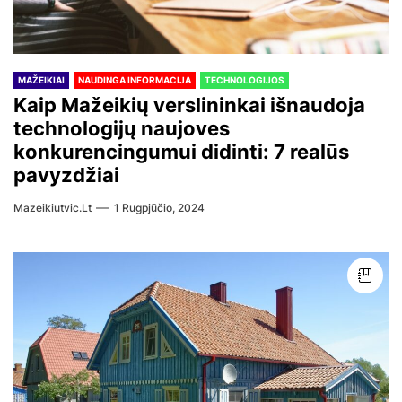
MAŽEIKIAI
NAUDINGA INFORMACIJA
TECHNOLOGIJOS
Kaip Mažeikių verslininkai išnaudoja
technologijų naujoves
konkurencingumui didinti: 7 realūs
pavyzdžiai
Mazeikiutvic.lt
1 Rugpjūčio, 2024