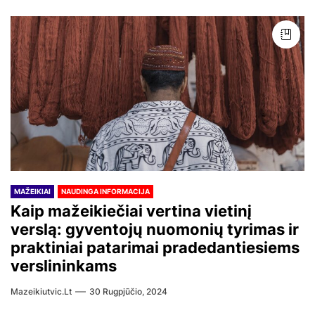
MAŽEIKIAI
NAUDINGA INFORMACIJA
Kaip mažeikiečiai vertina vietinį
verslą: gyventojų nuomonių tyrimas ir
praktiniai patarimai pradedantiesiems
verslininkams
Mazeikiutvic.lt
30 Rugpjūčio, 2024