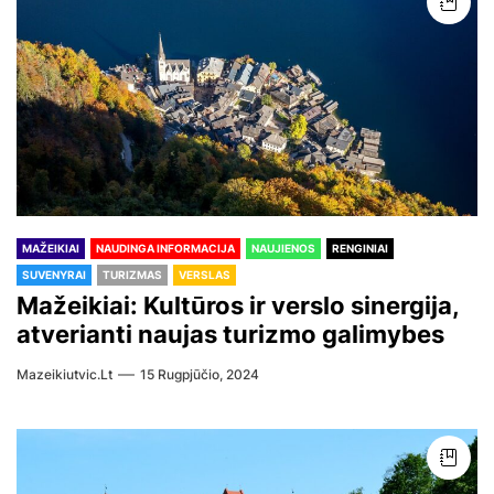
MAŽEIKIAI
NAUDINGA INFORMACIJA
NAUJIENOS
RENGINIAI
SUVENYRAI
TURIZMAS
VERSLAS
Mažeikiai: Kultūros ir verslo sinergija,
atverianti naujas turizmo galimybes
Mazeikiutvic.lt
15 Rugpjūčio, 2024