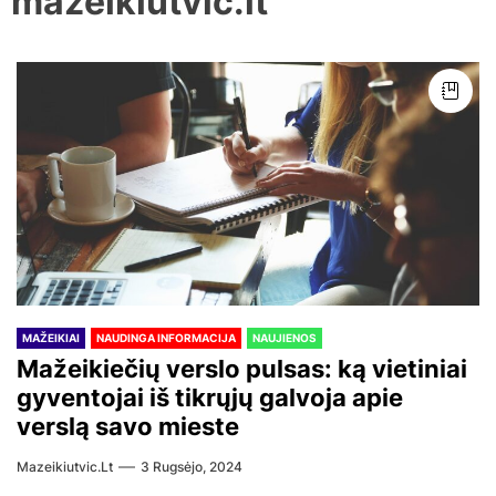
mazeikiutvic.lt
MAŽEIKIAI
NAUDINGA INFORMACIJA
NAUJIENOS
Mažeikiečių verslo pulsas: ką vietiniai
gyventojai iš tikrųjų galvoja apie
verslą savo mieste
Mazeikiutvic.lt
3 Rugsėjo, 2024