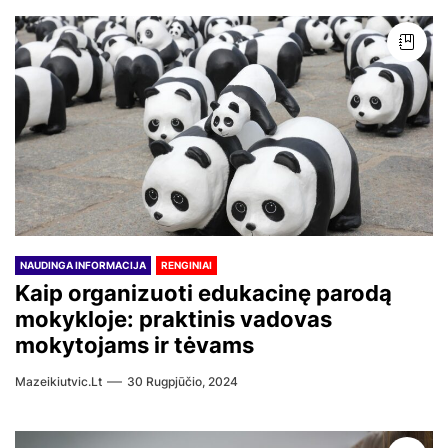
NAUDINGA INFORMACIJA
RENGINIAI
Kaip organizuoti edukacinę parodą
mokykloje: praktinis vadovas
mokytojams ir tėvams
Mazeikiutvic.lt
30 Rugpjūčio, 2024