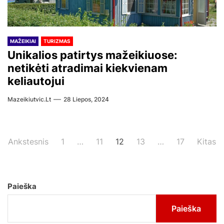
MAŽEIKIAI
TURIZMAS
Unikalios patirtys mažeikiuose:
netikėti atradimai kiekvienam
keliautojui
Mazeikiutvic.lt
28 Liepos, 2024
Įrašų
Ankstesnis
1
…
11
12
13
…
17
Kitas
puslapiavimas
Paieška
Paieška