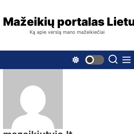
Skip
to
the
Mažeikių portalas Liet
content
Ką apie verslą mano mažeikiečiai