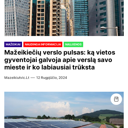
MAŽEIKIAI
NAUDINGA INFORMACIJA
NAUJIENOS
Mažeikiečių verslo pulsas: ką vietos
gyventojai galvoja apie verslą savo
mieste ir ko labiausiai trūksta
Mazeikiutvic.lt
12 Rugpjūčio, 2024