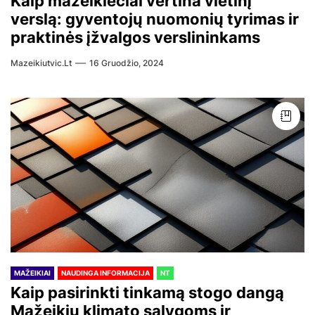
Kaip mažeikiečiai vertina vietinį
verslą: gyventojų nuomonių tyrimas ir
praktinės įžvalgos verslininkams
Mazeikiutvic.lt
16 Gruodžio, 2024
MAŽEIKIAI
NAUDINGA INFORMACIJA
NT
Kaip pasirinkti tinkamą stogo dangą
Mažeikių klimato sąlygoms ir