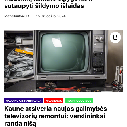
sutaupyti šildymo išlaidas
Mazeikiutvic.lt
15 Gruodžio, 2024
NAUDINGA INFORMACIJA
NAUJIENOS
TECHNOLOGIJOS
Kaune atsiveria naujos galimybės
televizorių remontui: verslininkai
randa nišą