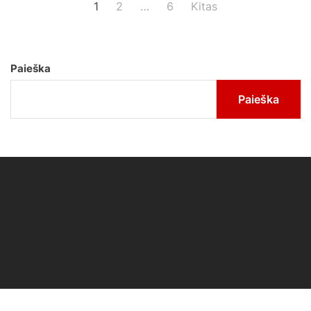
Įrašų
1
2
…
6
Kitas
puslapiavimas
Paieška
Paieška