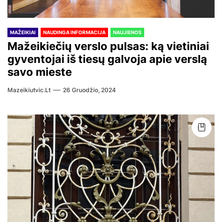
MAŽEIKIAI
NAUDINGA INFORMACIJA
NAUJIENOS
Mažeikiečių verslo pulsas: ką vietiniai
gyventojai iš tiesų galvoja apie verslą
savo mieste
Mazeikiutvic.lt
26 Gruodžio, 2024