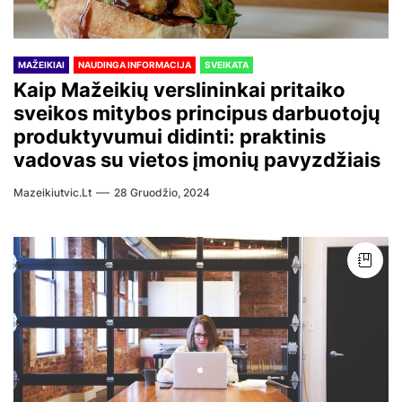
MAŽEIKIAI
NAUDINGA INFORMACIJA
SVEIKATA
Kaip Mažeikių verslininkai pritaiko
sveikos mitybos principus darbuotojų
produktyvumui didinti: praktinis
vadovas su vietos įmonių pavyzdžiais
Mazeikiutvic.lt
28 Gruodžio, 2024