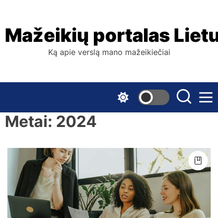
Skip
to
the
Mažeikių portalas Liet
content
Ką apie verslą mano mažeikiečiai
Metai:
2024