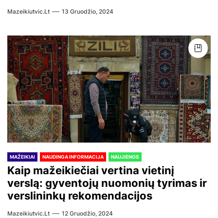
Mazeikiutvic.lt
13 Gruodžio, 2024
MAŽEIKIAI
NAUDINGA INFORMACIJA
NAUJIENOS
Kaip mažeikiečiai vertina vietinį
verslą: gyventojų nuomonių tyrimas ir
verslininkų rekomendacijos
Mazeikiutvic.lt
12 Gruodžio, 2024