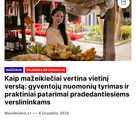
MAŽEIKIAI
NAUDINGA INFORMACIJA
Kaip mažeikiečiai vertina vietinį
verslą: gyventojų nuomonių tyrimas ir
praktiniai patarimai pradedantiesiems
verslininkams
Mazeikiutvic.lt
4 Gruodžio, 2024