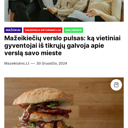
MAŽEIKIAI
NAUDINGA INFORMACIJA
NAUJIENOS
Mažeikiečių verslo pulsas: ką vietiniai
gyventojai iš tikrųjų galvoja apie
verslą savo mieste
Mazeikiutvic.lt
30 Gruodžio, 2024