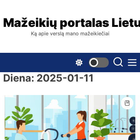
Skip
to
the
Mažeikių portalas Liet
content
Ką apie verslą mano mažeikiečiai
Diena:
2025-01-11