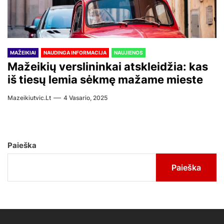
MAŽEIKIAI
NAUDINGA INFORMACIJA
NAUJIENOS
Mažeikių verslininkai atskleidžia: kas
iš tiesų lemia sėkmę mažame mieste
Mazeikiutvic.lt
4 Vasario, 2025
Paieška
Paieška