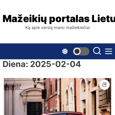
Skip
to
the
Mažeikių portalas Liet
content
Ką apie verslą mano mažeikiečiai
Diena:
2025-02-04