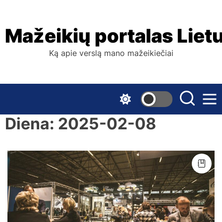
Skip
to
the
Mažeikių portalas Liet
content
Ką apie verslą mano mažeikiečiai
Diena:
2025-02-08