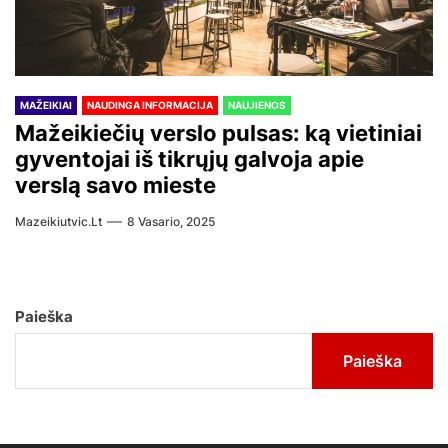
MAŽEIKIAI
NAUDINGA INFORMACIJA
NAUJIENOS
Mažeikiečių verslo pulsas: ką vietiniai
gyventojai iš tikrųjų galvoja apie
verslą savo mieste
Mazeikiutvic.lt
8 Vasario, 2025
Paieška
Paieška