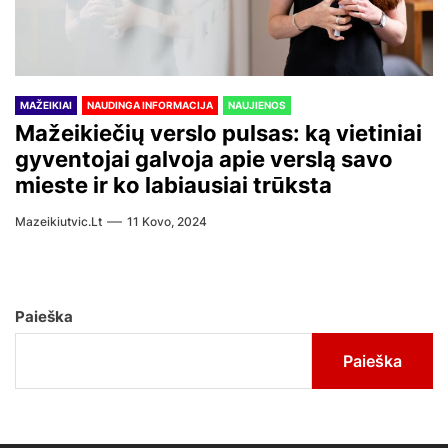
MAŽEIKIAI
NAUDINGA INFORMACIJA
NAUJIENOS
Mažeikiečių verslo pulsas: ką vietiniai
gyventojai galvoja apie verslą savo
mieste ir ko labiausiai trūksta
Mazeikiutvic.lt
11 Kovo, 2024
Paieška
Paieška