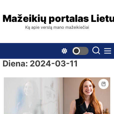
Skip
to
the
Mažeikių portalas Liet
content
Ką apie verslą mano mažeikiečiai
Diena:
2024-03-11